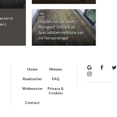
faq
assen in
Houten Terras Laten
ën |
Reinigen? Ontdek de
Specialisten methode van
DeTerrasreiniger
Home
Nieuws
Realisaties
FAQ
Webmaster
Privacy &
Cookies
Contact