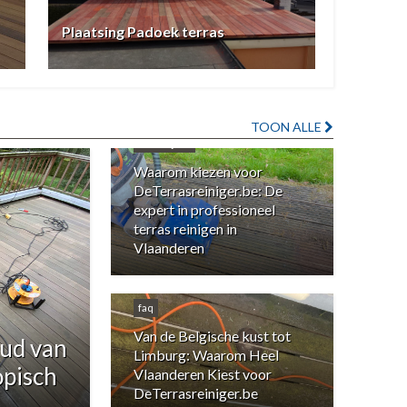
Plaatsing Padoek terras
TOON ALLE
in de kijker
Waarom kiezen voor
DeTerrasreiniger.be: De
expert in professioneel
terras reinigen in
Vlaanderen
faq
Van de Belgische kust tot
ud van
Limburg: Waarom Heel
opisch
Vlaanderen Kiest voor
DeTerrasreiniger.be