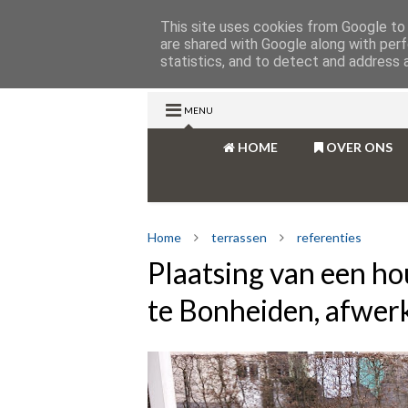
This site uses cookies from Google to d
are shared with Google along with perf
statistics, and to detect and address 
MENU
HOME
OVER ONS
Home
terrassen
referenties
Plaatsing van een ho
te Bonheiden, afwer