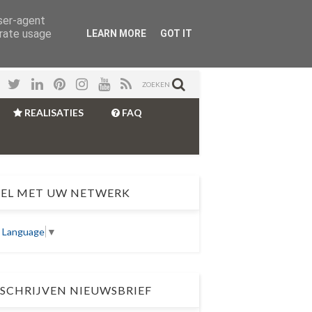
user-agent
erate usage
LEARN MORE
GOT IT
ZOEKEN
REALISATIES
FAQ
EL MET UW NETWERK
t Language
▼
SCHRIJVEN NIEUWSBRIEF