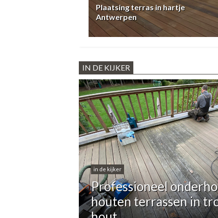
Plaatsing terras in hartje
Antwerpen
IN DE KIJKER
in de kijker
Professioneel onderho
houten terrassen in tr
hout