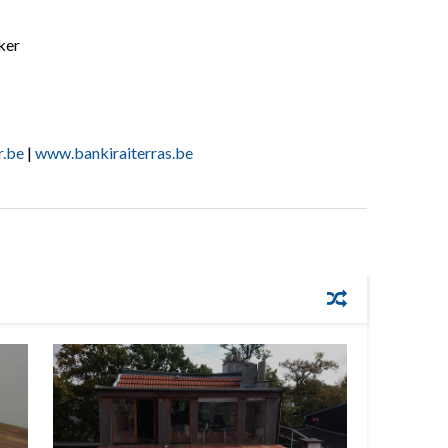
ker
r.be
|
www.bankiraiterras.be