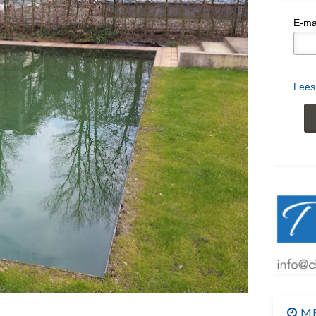
E-ma
Lees
ME