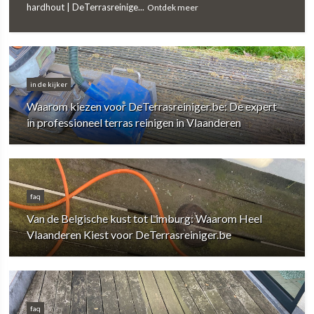
hardhout | DeTerrasreinige...
Ontdek meer
in de kijker
Waarom kiezen voor DeTerrasreiniger.be: De expert
in professioneel terras reinigen in Vlaanderen
faq
Van de Belgische kust tot Limburg: Waarom Heel
Vlaanderen Kiest voor DeTerrasreiniger.be
faq