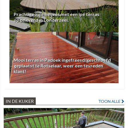
Prachtige zwemvijver met een ipé terras
opgeleverd in Londerzeel.
Mooi terras in Padoek ingefreesd/geschroefd
geplaatst te Rotselaar, weer een tevreden
klant!
IN DE KIJKER
TOON ALLE