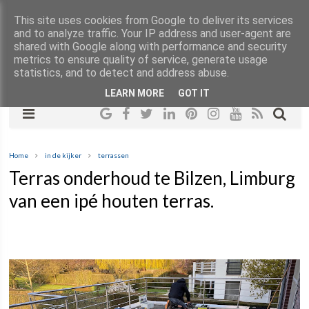
This site uses cookies from Google to deliver its services
and to analyze traffic. Your IP address and user-agent are
shared with Google along with performance and security
metrics to ensure quality of service, generate usage
statistics, and to detect and address abuse.
LEARN MORE
GOT IT
Home
in de kijker
terrassen
Terras onderhoud te Bilzen, Limburg
van een ipé houten terras.