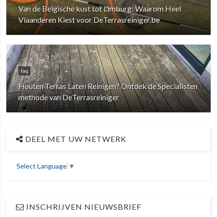
Van de Belgische kust tot Limburg: Waarom Heel
Vlaanderen Kiest voor DeTerrasreiniger.be
faq
Houten Terras Laten Reinigen? Ontdek de Specialisten
methode van DeTerrasreiniger
DEEL MET UW NETWERK
Select Language
▼
INSCHRIJVEN NIEUWSBRIEF