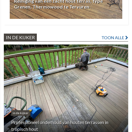
Reiniging van een zacht hout terras, type
Grenen, Thermowood te Tervuren
IN DE KIJKER
TOON ALLE
in de kijker
Professioneel onderhoud van houten terrassen in
tropisch hout