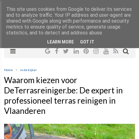
This site uses cookies from Google to deliver its services
and to analyze traffic. Your IP address and user-agent are
shared with Google along with performance and security
metrics to ensure quality of service, generate usage
statistics, and to detect and address abuse.
LEARN MORE
GOT IT
Home
in de kijker
Waarom kiezen voor
DeTerrasreiniger.be: De expert in
professioneel terras reinigen in
Vlaanderen